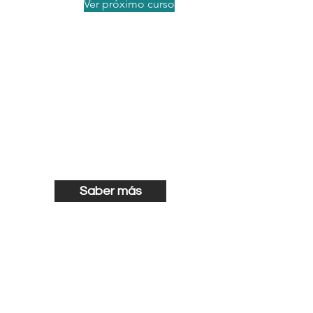
Ver próximo curso
Descubre nuestros PACKS
de Redes Sociales
nos adaptamos a tu
empresa y a tus
necesidades.
Saber más